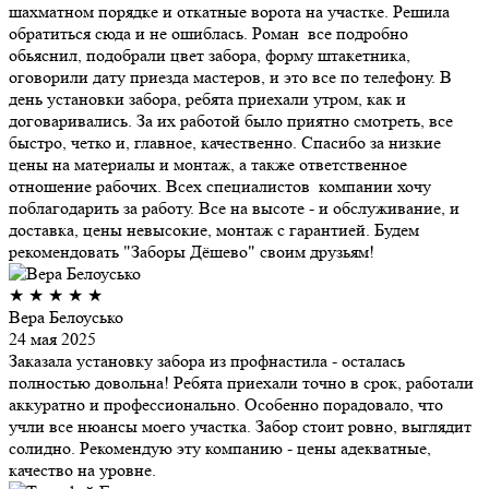
шахматном порядке и откатные ворота на участке. Решила
обратиться сюда и не ошиблась. Роман все подробно
обьяснил, подобрали цвет забора, форму штакетника,
оговорили дату приезда мастеров, и это все по телефону. В
день установки забора, ребята приехали утром, как и
договаривались. За их работой было приятно смотреть, все
быстро, четко и, главное, качественно. Спасибо за низкие
цены на материалы и монтаж, а также ответственное
отношение рабочих. Всех специалистов компании хочу
поблагодарить за работу. Все на высоте - и обслуживание, и
доставка, цены невысокие, монтаж с гарантией. Будем
рекомендовать "Заборы Дёшево" своим друзьям!
★
★
★
★
★
Вера Белоусько
24 мая 2025
Заказала установку забора из профнастила - осталась
полностью довольна! Ребята приехали точно в срок, работали
аккуратно и профессионально. Особенно порадовало, что
учли все нюансы моего участка. Забор стоит ровно, выглядит
солидно. Рекомендую эту компанию - цены адекватные,
качество на уровне.