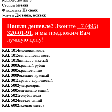
Количество лаг
3
Столбы
металл
Фундамент
На сваях
Услуги
Доставка, монтаж
Нашли дешевле?
Звоните
+7 (495)
320-01-91
, и мы предложим Вам
лучшую цену!
RAL 1014
слоновая кость
RAL 1015
св. слоновая кость
RAL 1018
цинково-желтый
RAL 3003
красный рубин
RAL 3005
красное вино
RAL 3009
оксидно-красный
RAL 3011
красно-коричневый
RAL 5002
ультрамарин
RAL 5005
сигнально-синий
RAL 5021
голубая вода
RAL 5024
светло-синий
RAL 6002
зеленая листва