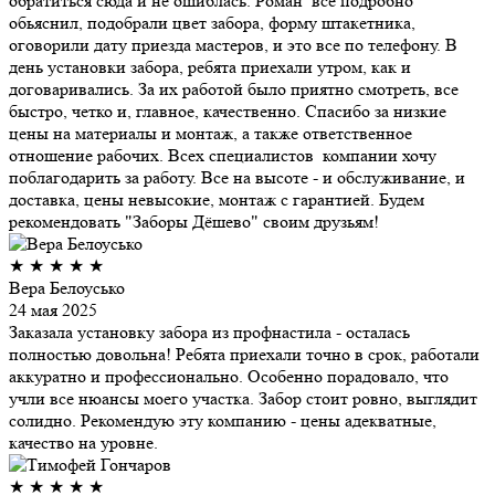
обратиться сюда и не ошиблась. Роман все подробно
обьяснил, подобрали цвет забора, форму штакетника,
оговорили дату приезда мастеров, и это все по телефону. В
день установки забора, ребята приехали утром, как и
договаривались. За их работой было приятно смотреть, все
быстро, четко и, главное, качественно. Спасибо за низкие
цены на материалы и монтаж, а также ответственное
отношение рабочих. Всех специалистов компании хочу
поблагодарить за работу. Все на высоте - и обслуживание, и
доставка, цены невысокие, монтаж с гарантией. Будем
рекомендовать "Заборы Дёшево" своим друзьям!
★
★
★
★
★
Вера Белоусько
24 мая 2025
Заказала установку забора из профнастила - осталась
полностью довольна! Ребята приехали точно в срок, работали
аккуратно и профессионально. Особенно порадовало, что
учли все нюансы моего участка. Забор стоит ровно, выглядит
солидно. Рекомендую эту компанию - цены адекватные,
качество на уровне.
★
★
★
★
★