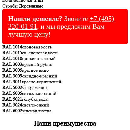
Количество лаг
2 шт
Столбы
Деревянные
Нашли дешевле?
Звоните
+7 (495)
320-01-91
, и мы предложим Вам
лучшую цену!
RAL 1014
слоновая кость
RAL 1015
св. слоновая кость
RAL 1018
цинково-желтый
RAL 3003
красный рубин
RAL 3005
красное вино
RAL 3009
оксидно-красный
RAL 3011
красно-коричневый
RAL 5002
ультрамарин
RAL 5005
сигнально-синий
RAL 5021
голубая вода
RAL 5024
светло-синий
RAL 6002
зеленая листва
Наши преимущества