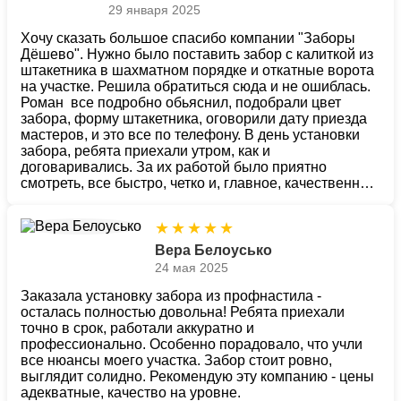
29 января 2025
участка
дома
деревянного
лиственницы
штакетника
дома
сада
ленточном фундаменте
4945
4996
4997
5210
5095
5195
4989
5096
5080
5058
5296
5069
5287
5070
5297
5085
5310
5175
5135
Цена:
Цена:
Цена:
Цена:
Цена:
Цена:
Цена:
Цена:
Цена:
Цена:
Цена:
Цена:
Цена:
Цена:
Цена:
Цена:
Цена:
Цена:
Цена:
от
от
от
от
от
от
от
от
от
от
от
от
от
от
от
от
от
от
от
руб.
руб.
руб.
руб.
руб.
руб.
руб.
руб.
руб.
руб.
руб.
руб.
руб.
руб.
руб.
руб.
руб.
руб.
руб.
Хочу сказать большое спасибо компании "Заборы
5090
5059
5195
5196
5193
5285
5295
5299
Цена:
Цена:
Цена:
Цена:
Цена:
Цена:
Цена:
Цена:
от
от
от
от
от
от
от
от
руб.
руб.
руб.
руб.
руб.
руб.
руб.
руб.
Дёшево". Нужно было поставить забор с калиткой из
Заказать
Заказать
Заказать
Заказать
Заказать
Заказать
Заказать
Заказать
Заказать
Заказать
Заказать
Заказать
Заказать
Заказать
Заказать
Заказать
Заказать
Заказать
Заказать
штакетника в шахматном порядке и откатные ворота
Заказать
Заказать
Заказать
Заказать
Заказать
Заказать
Заказать
Заказать
на участке. Решила обратиться сюда и не ошиблась.
Роман все подробно обьяснил, подобрали цвет
забора, форму штакетника, оговорили дату приезда
мастеров, и это все по телефону. В день установки
забора, ребята приехали утром, как и
договаривались. За их работой было приятно
смотреть, все быстро, четко и, главное, качественно.
Спасибо за низкие цены на материалы и монтаж, а
также ответственное отношение рабочих. Всех
★
★
★
★
★
специалистов компании хочу поблагодарить за
работу. Все на высоте - и обслуживание, и доставка,
Вера Белоусько
цены невысокие, монтаж с гарантией. Будем
24 мая 2025
рекомендовать "Заборы Дёшево" своим друзьям!
Заказала установку забора из профнастила -
осталась полностью довольна! Ребята приехали
точно в срок, работали аккуратно и
профессионально. Особенно порадовало, что учли
все нюансы моего участка. Забор стоит ровно,
выглядит солидно. Рекомендую эту компанию - цены
адекватные, качество на уровне.