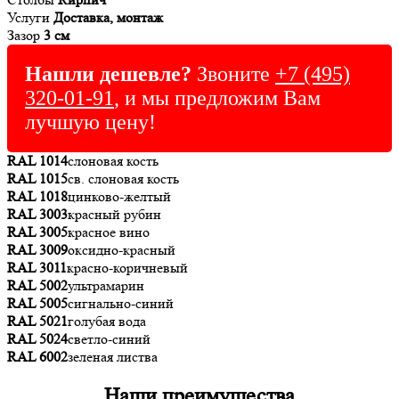
Услуги
Доставка, монтаж
Зазор
3 см
Нашли дешевле?
Звоните
+7 (495)
320-01-91
, и мы предложим Вам
лучшую цену!
RAL 1014
слоновая кость
RAL 1015
св. слоновая кость
RAL 1018
цинково-желтый
RAL 3003
красный рубин
RAL 3005
красное вино
RAL 3009
оксидно-красный
RAL 3011
красно-коричневый
RAL 5002
ультрамарин
RAL 5005
сигнально-синий
RAL 5021
голубая вода
RAL 5024
светло-синий
RAL 6002
зеленая листва
Наши преимущества