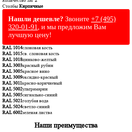
Количество лаг
2
Столбы
Кирпичные
Нашли дешевле?
Звоните
+7 (495)
320-01-91
, и мы предложим Вам
лучшую цену!
RAL 1014
слоновая кость
RAL 1015
св. слоновая кость
RAL 1018
цинково-желтый
RAL 3003
красный рубин
RAL 3005
красное вино
RAL 3009
оксидно-красный
RAL 3011
красно-коричневый
RAL 5002
ультрамарин
RAL 5005
сигнально-синий
RAL 5021
голубая вода
RAL 5024
светло-синий
RAL 6002
зеленая листва
Наши преимущества