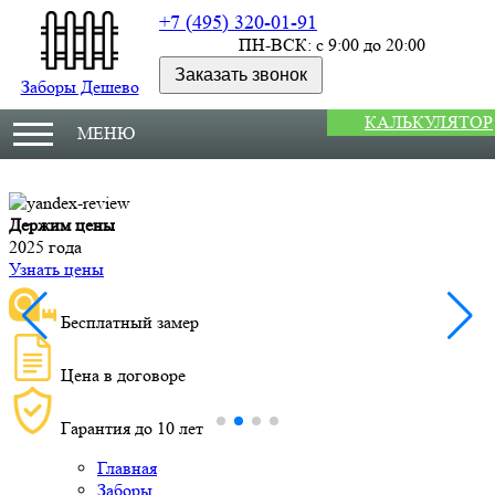
+7 (495) 320-01-91
ПН-ВСК: с 9:00 до 20:00
Заказать звонок
Заборы Дешево
КАЛЬКУЛЯТОР
МЕНЮ
Держим цены
М
2025 года
У
Узнать цены
Бесплатный замер
Цена в договоре
Гарантия до 10 лет
Главная
Заборы