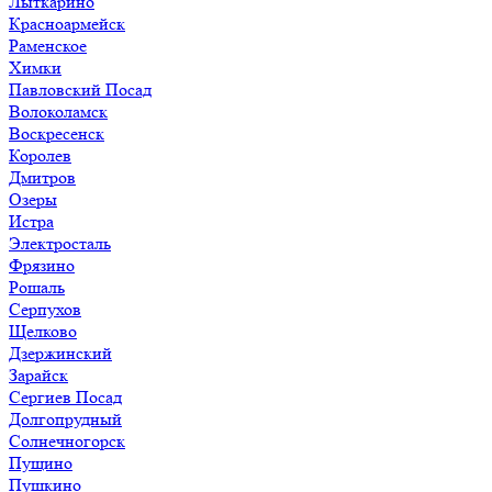
Лыткарино
Красноармейск
Раменское
Химки
Павловский Посад
Волоколамск
Воскресенск
Королев
Дмитров
Озеры
Истра
Электросталь
Фрязино
Рошаль
Серпухов
Щелково
Дзержинский
Зарайск
Сергиев Посад
Долгопрудный
Солнечногорск
Пущино
Пушкино