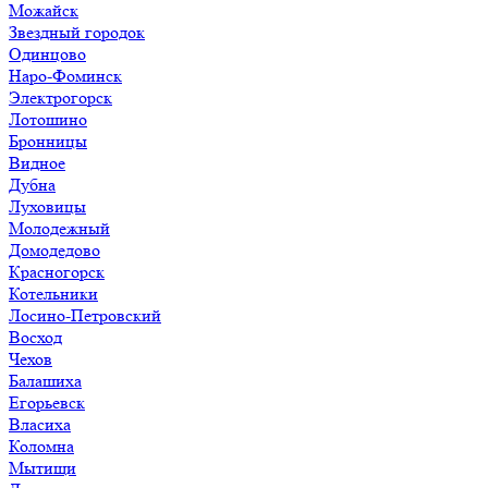
Можайск
Звездный городок
Одинцово
Наро-Фоминск
Электрогорск
Лотошино
Бронницы
Видное
Дубна
Луховицы
Молодежный
Домодедово
Красногорск
Котельники
Лосино-Петровский
Восход
Чехов
Балашиха
Егорьевск
Власиха
Коломна
Мытищи