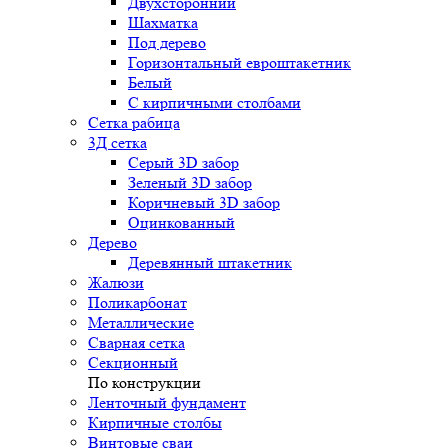
Двухсторонний
Шахматка
Под дерево
Горизонтальный евроштакетник
Белый
С кирпичными столбами
Сетка рабица
3Д сетка
Серый 3D забор
Зеленый 3D забор
Коричневый 3D забор
Оцинкованный
Дерево
Деревянный штакетник
Жалюзи
Поликарбонат
Металлические
Сварная сетка
Секционный
По конструкции
Ленточный фундамент
Кирпичные столбы
Винтовые сваи