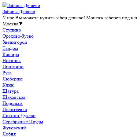
Заборы Дешево
У нас Вы можете купить забор дешево! Монтаж заборов под клю
Москва
▼
Ступино
Орехово-Зуево
Звенигород
Талдом
Кашира
Ногинск
Протвино
Руза
Люберцы
Клин
Шатура
Шаховская
Подольск
Ивантеевка
Ликино-Дулево
Серебряные Пруды
Жуковский
Лобня