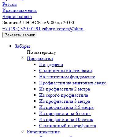
Реутов
Краснознаменск
Черноголовка
Звоните! ПН-ВСК: с 9:00 до 20:00
+7 (495) 320-01-91
zabory-vorota@bk.ru
Заказать звонок
Заборы
По материалу
Профнастил
Под дерево
С кирпичными столбами
На ленточном фундаменте
Профнастил на винтовых сваях
Из профнастила 2 метра
Из серого профнастила
Из профнастила 3 метра
Из профнастила 2.5 метра
Из профлиста на 6 соток
Из профлиста на 10 соток
Секционный из профлиста
Евроштакетник