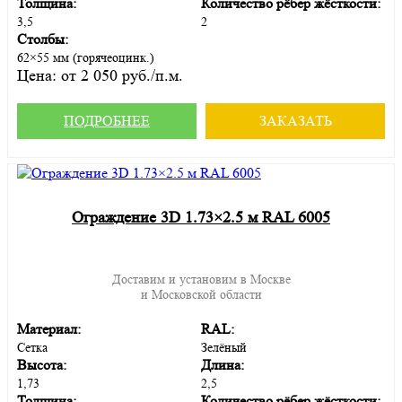
Толщина:
Количество рёбер жёсткости:
3,5
2
Столбы:
62×55 мм (горячеоцинк.)
Цена:
от 2 050 руб./п.м.
ПОДРОБНЕЕ
ЗАКАЗАТЬ
Ограждение 3D 1.73×2.5 м RAL 6005
Доставим и установим в Москве
и Московской области
Материал:
RAL:
Сетка
Зелёный
Высота:
Длина:
1,73
2,5
Толщина:
Количество рёбер жёсткости: