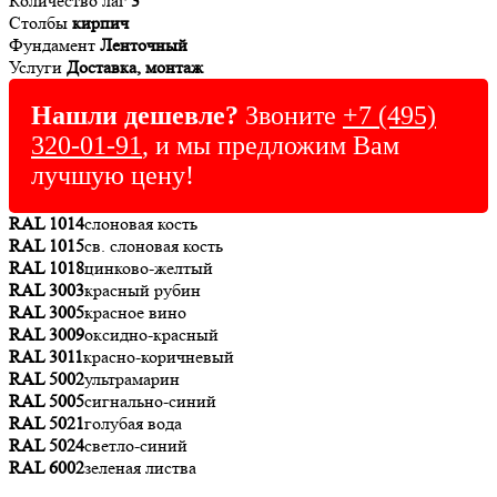
Количество лаг
3
Столбы
кирпич
Фундамент
Ленточный
Услуги
Доставка, монтаж
Нашли дешевле?
Звоните
+7 (495)
320-01-91
, и мы предложим Вам
лучшую цену!
RAL 1014
слоновая кость
RAL 1015
св. слоновая кость
RAL 1018
цинково-желтый
RAL 3003
красный рубин
RAL 3005
красное вино
RAL 3009
оксидно-красный
RAL 3011
красно-коричневый
RAL 5002
ультрамарин
RAL 5005
сигнально-синий
RAL 5021
голубая вода
RAL 5024
светло-синий
RAL 6002
зеленая листва