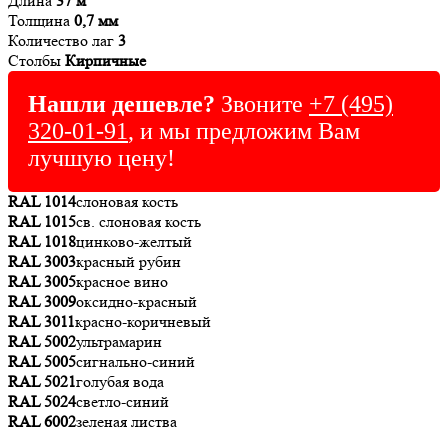
Длина
37 м
Толщина
0,7 мм
Количество лаг
3
Столбы
Кирпичные
Нашли дешевле?
Звоните
+7 (495)
320-01-91
, и мы предложим Вам
лучшую цену!
RAL 1014
слоновая кость
RAL 1015
св. слоновая кость
RAL 1018
цинково-желтый
RAL 3003
красный рубин
RAL 3005
красное вино
RAL 3009
оксидно-красный
RAL 3011
красно-коричневый
RAL 5002
ультрамарин
RAL 5005
сигнально-синий
RAL 5021
голубая вода
RAL 5024
светло-синий
RAL 6002
зеленая листва