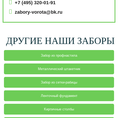
ЗАКАЗАТЬ
ЗАКАЗАТЬ
ЗАКАЗАТЬ
ЗАКАЗАТЬ
ЗАКАЗАТЬ
ЗАКАЗАТЬ
+7 (495) 320-01-91
ЗАКАЗАТЬ
ЗАКАЗАТЬ
ЗАКАЗАТЬ
ЗАКАЗАТЬ
ЗАКАЗАТЬ
ЗАКАЗАТЬ
ЗАКАЗАТЬ
ЗАКАЗАТЬ
ЗАКАЗАТЬ
ЗАКАЗАТЬ
ЗАКАЗАТЬ
ЗАКАЗАТЬ
ЗАКАЗАТЬ
ЗАКАЗАТЬ
ЗАКАЗАТЬ
ЗАКАЗАТЬ
ЗАКАЗАТЬ
ЗАКАЗАТЬ
ЗАКАЗАТЬ
ЗАКАЗАТЬ
zabory-vorota@bk.ru
ЗАКАЗАТЬ
ДРУГИЕ НАШИ ЗАБОРЫ
Забор из профнастила
Металлический штакетник
Забор из сетки-рабицы
Ленточный фундамент
Кирпичные столбы