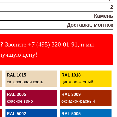
2
Камень
Доставка, монтаж
?
Звоните
+7 (495) 320-01-91
, и мы
лучшую цену!
RAL 1015
RAL 1018
св. слоновая кость
цинково-желтый
RAL 3005
RAL 3009
красное вино
оксидно-красный
RAL 5002
RAL 5005