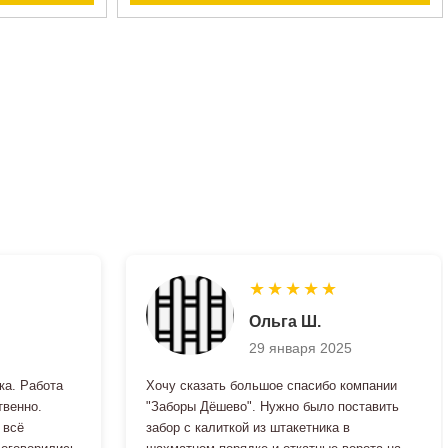
Зеленый забор 2 м*51 м
Зеленый забор 1,8 м*70 м
Зеленый забор 1,8 м*68 м
★
★
★
★
★
2398
1984
1996
Ольга Ш.
Цена:
от
руб.
Цена:
от
руб.
Цена:
от
руб.
29 января 2025
ЗАКАЗАТЬ
ЗАКАЗАТЬ
ЗАКАЗАТЬ
ка. Работа
Хочу сказать большое спасибо компании
твенно.
"Заборы Дёшево". Нужно было поставить
 всё
забор с калиткой из штакетника в