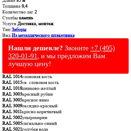
Длина
85 м
Толщина
0,4
Количество лаг
2
Столбы
камень
Услуги
Доставка, монтаж
Тип
Заборы
Вид
Из металлического штакетника
Нашли дешевле?
Звоните
+7 (495)
320-01-91
, и мы предложим Вам
лучшую цену!
RAL 1014
слоновая кость
RAL 1015
св. слоновая кость
RAL 1018
цинково-желтый
RAL 3003
красный рубин
RAL 3005
красное вино
RAL 3009
оксидно-красный
RAL 3011
красно-коричневый
RAL 5002
ультрамарин
RAL 5005
сигнально-синий
RAL 5021
голубая вода