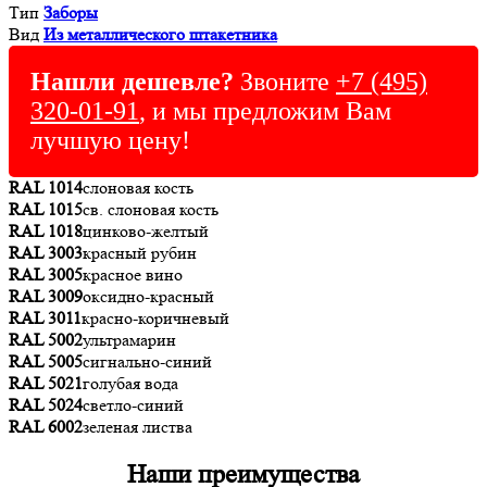
Тип
Заборы
Вид
Из металлического штакетника
Нашли дешевле?
Звоните
+7 (495)
320-01-91
, и мы предложим Вам
лучшую цену!
RAL 1014
слоновая кость
RAL 1015
св. слоновая кость
RAL 1018
цинково-желтый
RAL 3003
красный рубин
RAL 3005
красное вино
RAL 3009
оксидно-красный
RAL 3011
красно-коричневый
RAL 5002
ультрамарин
RAL 5005
сигнально-синий
RAL 5021
голубая вода
RAL 5024
светло-синий
RAL 6002
зеленая листва
Наши преимущества