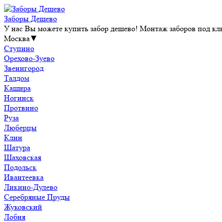
Заборы Дешево
У нас Вы можете купить забор дешево! Монтаж заборов под клю
Москва
▼
Ступино
Орехово-Зуево
Звенигород
Талдом
Кашира
Ногинск
Протвино
Руза
Люберцы
Клин
Шатура
Шаховская
Подольск
Ивантеевка
Ликино-Дулево
Серебряные Пруды
Жуковский
Лобня