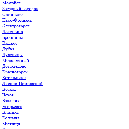
Можайск
Звездный городок
Одинцово
Наро-Фоминск
Электрогорск
Лотошино
Бронницы
Видное
Дубна
Луховицы
Молодежный
Домодедово
Красногорск
Котельники
Лосино-Петровский
Восход
Чехов
Балашиха
Егорьевск
Власиха
Коломна
Мытищи