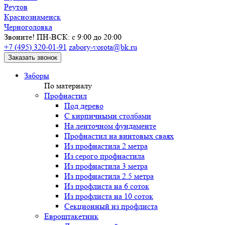
Реутов
Краснознаменск
Черноголовка
Звоните! ПН-ВСК: с 9:00 до 20:00
+7 (495) 320-01-91
zabory-vorota@bk.ru
Заказать звонок
Заборы
По материалу
Профнастил
Под дерево
С кирпичными столбами
На ленточном фундаменте
Профнастил на винтовых сваях
Из профнастила 2 метра
Из серого профнастила
Из профнастила 3 метра
Из профнастила 2.5 метра
Из профлиста на 6 соток
Из профлиста на 10 соток
Секционный из профлиста
Евроштакетник