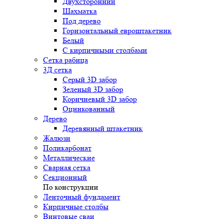
Двухсторонний
Шахматка
Под дерево
Горизонтальный евроштакетник
Белый
С кирпичными столбами
Сетка рабица
3Д сетка
Серый 3D забор
Зеленый 3D забор
Коричневый 3D забор
Оцинкованный
Дерево
Деревянный штакетник
Жалюзи
Поликарбонат
Металлические
Сварная сетка
Секционный
По конструкции
Ленточный фундамент
Кирпичные столбы
Винтовые сваи