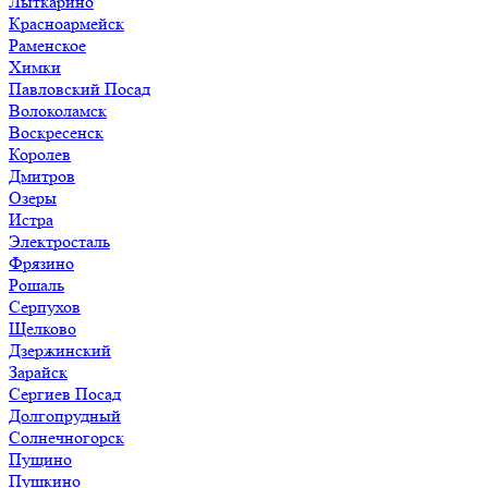
Лыткарино
Красноармейск
Раменское
Химки
Павловский Посад
Волоколамск
Воскресенск
Королев
Дмитров
Озеры
Истра
Электросталь
Фрязино
Рошаль
Серпухов
Щелково
Дзержинский
Зарайск
Сергиев Посад
Долгопрудный
Солнечногорск
Пущино
Пушкино