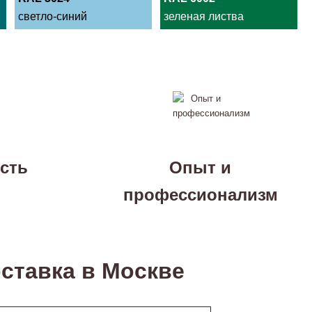
светло-синий
зеленая листва
сть
Опыт и
профессионализм
ставка в Москве