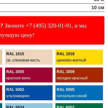
10 см
?
Звоните
+7 (495) 320-01-91
, и мы
лучшую цену!
RAL 1015
RAL 1018
св. слоновая кость
цинково-желтый
RAL 3005
RAL 3009
красное вино
оксидно-красный
RAL 5002
RAL 5005
ультрамарин
сигнально-синий
RAL 5024
RAL 6002