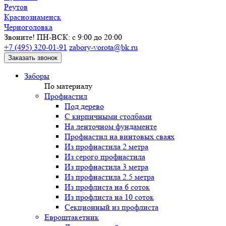
Реутов
Краснознаменск
Черноголовка
Звоните! ПН-ВСК: с 9:00 до 20:00
+7 (495) 320-01-91
zabory-vorota@bk.ru
Заказать звонок
Заборы
По материалу
Профнастил
Под дерево
С кирпичными столбами
На ленточном фундаменте
Профнастил на винтовых сваях
Из профнастила 2 метра
Из серого профнастила
Из профнастила 3 метра
Из профнастила 2.5 метра
Из профлиста на 6 соток
Из профлиста на 10 соток
Секционный из профлиста
Евроштакетник