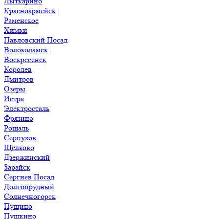
Лыткарино
Красноармейск
Раменское
Химки
Павловский Посад
Волоколамск
Воскресенск
Королев
Дмитров
Озеры
Истра
Электросталь
Фрязино
Рошаль
Серпухов
Щелково
Дзержинский
Зарайск
Сергиев Посад
Долгопрудный
Солнечногорск
Пущино
Пушкино