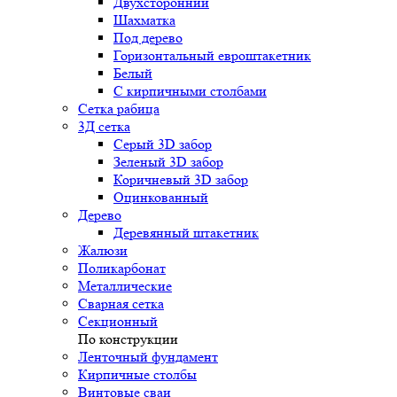
Двухсторонний
Шахматка
Под дерево
Горизонтальный евроштакетник
Белый
С кирпичными столбами
Сетка рабица
3Д сетка
Серый 3D забор
Зеленый 3D забор
Коричневый 3D забор
Оцинкованный
Дерево
Деревянный штакетник
Жалюзи
Поликарбонат
Металлические
Сварная сетка
Секционный
По конструкции
Ленточный фундамент
Кирпичные столбы
Винтовые сваи