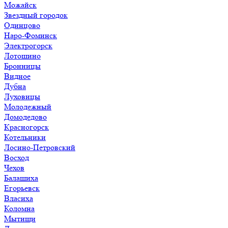
Можайск
Звездный городок
Одинцово
Наро-Фоминск
Электрогорск
Лотошино
Бронницы
Видное
Дубна
Луховицы
Молодежный
Домодедово
Красногорск
Котельники
Лосино-Петровский
Восход
Чехов
Балашиха
Егорьевск
Власиха
Коломна
Мытищи