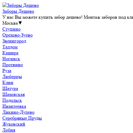
Заборы Дешево
У нас Вы можете купить забор дешево! Монтаж заборов под клю
Москва
▼
Ступино
Орехово-Зуево
Звенигород
Талдом
Кашира
Ногинск
Протвино
Руза
Люберцы
Клин
Шатура
Шаховская
Подольск
Ивантеевка
Ликино-Дулево
Серебряные Пруды
Жуковский
Лобня