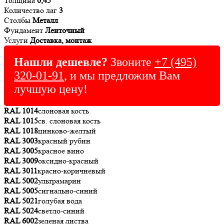
Толщина
0,45
Количество лаг
3
Столбы
Металл
Фундамент
Ленточный
Услуги
Доставка, монтаж
Нашли дешевле?
Звоните
+7 (495)
320-01-91
, и мы предложим Вам
лучшую цену!
RAL 1014
слоновая кость
RAL 1015
св. слоновая кость
RAL 1018
цинково-желтый
RAL 3003
красный рубин
RAL 3005
красное вино
RAL 3009
оксидно-красный
RAL 3011
красно-коричневый
RAL 5002
ультрамарин
RAL 5005
сигнально-синий
RAL 5021
голубая вода
RAL 5024
светло-синий
RAL 6002
зеленая листва