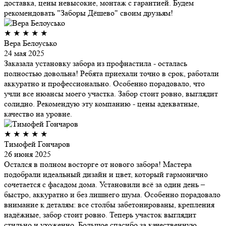
доставка, цены невысокие, монтаж с гарантией. Будем
рекомендовать "Заборы Дёшево" своим друзьям!
★
★
★
★
★
Вера Белоусько
24 мая 2025
Заказала установку забора из профнастила - осталась
полностью довольна! Ребята приехали точно в срок, работали
аккуратно и профессионально. Особенно порадовало, что
учли все нюансы моего участка. Забор стоит ровно, выглядит
солидно. Рекомендую эту компанию - цены адекватные,
качество на уровне.
★
★
★
★
★
Тимофей Гончаров
26 июня 2025
Остался в полном восторге от нового забора! Мастера
подобрали идеальный дизайн и цвет, который гармонично
сочетается с фасадом дома. Установили всё за один день –
быстро, аккуратно и без лишнего шума. Особенно порадовало
внимание к деталям: все столбы забетонированы, крепления
надёжные, забор стоит ровно. Теперь участок выглядит
стильно и ухоженно. Большое спасибо за качественную