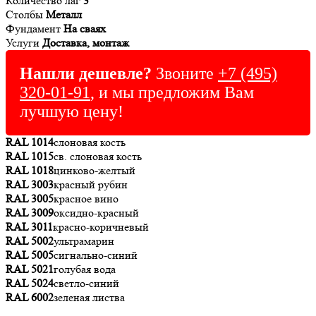
Количество лаг
3
Столбы
Металл
Фундамент
На сваях
Услуги
Доставка, монтаж
Нашли дешевле?
Звоните
+7 (495)
320-01-91
, и мы предложим Вам
лучшую цену!
RAL 1014
слоновая кость
RAL 1015
св. слоновая кость
RAL 1018
цинково-желтый
RAL 3003
красный рубин
RAL 3005
красное вино
RAL 3009
оксидно-красный
RAL 3011
красно-коричневый
RAL 5002
ультрамарин
RAL 5005
сигнально-синий
RAL 5021
голубая вода
RAL 5024
светло-синий
RAL 6002
зеленая листва