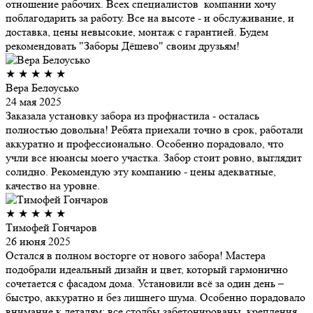
отношение рабочих. Всех специалистов компании хочу
поблагодарить за работу. Все на высоте - и обслуживание, и
доставка, цены невысокие, монтаж с гарантией. Будем
рекомендовать "Заборы Дёшево" своим друзьям!
★
★
★
★
★
Вера Белоусько
24 мая 2025
Заказала установку забора из профнастила - осталась
полностью довольна! Ребята приехали точно в срок, работали
аккуратно и профессионально. Особенно порадовало, что
учли все нюансы моего участка. Забор стоит ровно, выглядит
солидно. Рекомендую эту компанию - цены адекватные,
качество на уровне.
★
★
★
★
★
Тимофей Гончаров
26 июня 2025
Остался в полном восторге от нового забора! Мастера
подобрали идеальный дизайн и цвет, который гармонично
сочетается с фасадом дома. Установили всё за один день –
быстро, аккуратно и без лишнего шума. Особенно порадовало
внимание к деталям: все столбы забетонированы, крепления