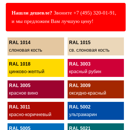
Нашли дешевле?
Звоните
+7 (495) 320-01-91
,
и мы предложим Вам лучшую цену!
RAL 1014
RAL 1015
слоновая кость
св. слоновая кость
RAL 1018
RAL 3003
цинково-желтый
красный рубин
RAL 3005
RAL 3009
красное вино
оксидно-красный
RAL 3011
RAL 5002
красно-коричневый
ультрамарин
RAL 5005
RAL 5021