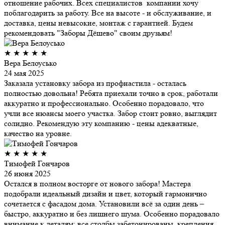
отношение рабочих. Всех специалистов компании хочу
поблагодарить за работу. Все на высоте - и обслуживание, и
доставка, цены невысокие, монтаж с гарантией. Будем
рекомендовать "Заборы Дёшево" своим друзьям!
★
★
★
★
★
Вера Белоусько
24 мая 2025
Заказала установку забора из профнастила - осталась
полностью довольна! Ребята приехали точно в срок, работали
аккуратно и профессионально. Особенно порадовало, что
учли все нюансы моего участка. Забор стоит ровно, выглядит
солидно. Рекомендую эту компанию - цены адекватные,
качество на уровне.
★
★
★
★
★
Тимофей Гончаров
26 июня 2025
Остался в полном восторге от нового забора! Мастера
подобрали идеальный дизайн и цвет, который гармонично
сочетается с фасадом дома. Установили всё за один день –
быстро, аккуратно и без лишнего шума. Особенно порадовало
внимание к деталям: все столбы забетонированы, крепления