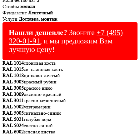
Количество лаг
3
Столбы
металл
Фундамент
Ленточный
Услуги
Доставка, монтаж
Нашли дешевле?
Звоните
+7 (495)
320-01-91
, и мы предложим Вам
лучшую цену!
RAL 1014
слоновая кость
RAL 1015
св. слоновая кость
RAL 1018
цинково-желтый
RAL 3003
красный рубин
RAL 3005
красное вино
RAL 3009
оксидно-красный
RAL 3011
красно-коричневый
RAL 5002
ультрамарин
RAL 5005
сигнально-синий
RAL 5021
голубая вода
RAL 5024
светло-синий
RAL 6002
зеленая листва